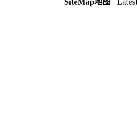
SiteMap地图
Latest